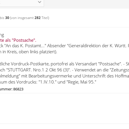
g
bis
30
(von insgesamt
282
Titel)
ng
te als "Postsache".
k "An das K. Postamt..." Absender "Generaldirektion der K. Württ. 
in Kreis, oben links platziert).
tliche Vordruck-Postkarte, portofrei als Versandart "Postsache". 
ch "STUTTGART. Nro.1 2 Okt 96 (3)". - Verwendet an die "Zeitungsst
hlmeldung" mit Bearbeitungsvermerke und Unterschrift des Hoffm
um des Vordrucks: "1.IV.10." und "Regie, Mai 95."
nummer: 86823