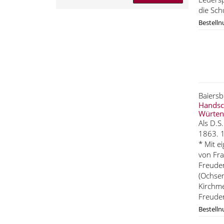
die Sch
Bestell
Baiersb
Handsch
Würten
Als D.S
1863. 1
* Mit e
von Fra
Freuden
(Ochsen
Kirchme
Freuden
Bestell