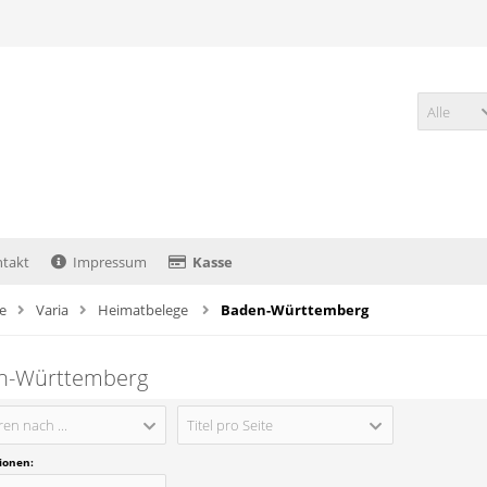
Alle
takt
Impressum
Kasse
te
Varia
Heimatbelege
Baden-Württemberg
n-Württemberg
ren nach ...
Titel pro Seite
tionen: