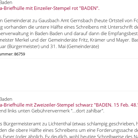
Baden
a-Briefhülle mit Einzeiler-Stempel rot "BADEN".
n Gemeinderat zu Gausbach Amt Gernsbach (heute Ortsteil von Forb
ftig vorhanden die untere Hälfte eines Schreibens mit Unterschrift
enverwaltung in Baden-Baden und darauf dann die Empfangsbestät
eister Merkel und der Gemeinderäte Fritz, Krämer und Mayer. B
uar (Bürgermeister) und 31. Mai (Gemeinderäte)
nummer: 86759
Baden
a-Briefhülle mit Zweizeiler-Stempel schwarz "BADEN. 15 Feb. 48.
nd links unten Gebührenvermerk "...dort zahlbar".
s Bürgermeisteramt zu Lichtenthal (etwas schlampig geschrieben, hei
en die obere Hälfte eines Schreibens um eine Forderungssache d
 Eyner (oder ähnlich, Ey deutlich, wohl heutige Schreibweise des N