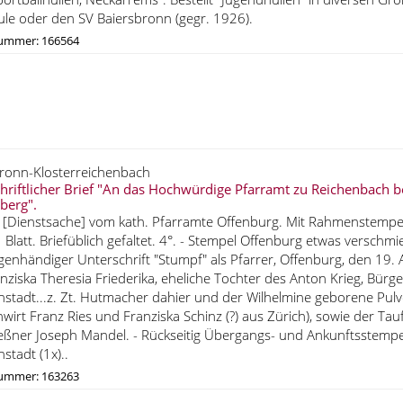
ule oder den SV Baiersbronn (gegr. 1926).
nummer: 166564
ronn-Klosterreichenbach
riftlicher Brief "An das Hochwürdige Pfarramt zu Reichenbach b
berg".
. [Dienstsache] vom kath. Pfarramte Offenburg. Mit Rahmenstempe
 Blatt. Briefüblich gefaltet. 4°. - Stempel Offenburg etwas verschmie
igenhändiger Unterschrift "Stumpf" als Pfarrer, Offenburg, den 19.
nziska Theresia Friederika, eheliche Tochter des Anton Krieg, Bür
stadt...z. Zt. Hutmacher dahier und der Wilhelmine geborene Pul
wirt Franz Ries und Franziska Schinz (?) aus Zürich), sowie der Ta
ßner Joseph Mandel. - Rückseitig Übergangs- und Ankunftsstempel
stadt (1x)..
nummer: 163263