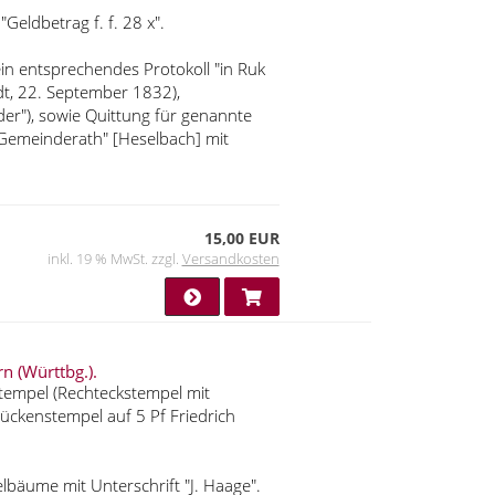
eldbetrag f. f. 28 x".
in entsprechendes Protokoll "in Ruk
dt, 22. September 1832),
er"), sowie Quittung für genannte
Gemeinderath" [Heselbach] mit
15,00 EUR
inkl. 19 % MwSt. zzgl.
Versandkosten
n (Württbg.).
tempel (Rechteckstempel mit
ückenstempel auf 5 Pf Friedrich
bäume mit Unterschrift "J. Haage".