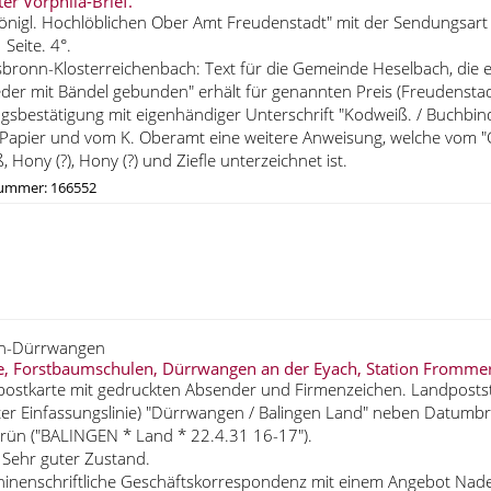
ter Vorphila-Brief.
nigl. Hochlöblichen Ober Amt Freudenstadt" mit der Sendungsart "G
 Seite. 4°.
sbronn-Klosterreichenbach: Text für die Gemeinde Heselbach, die e
eder mit Bändel gebunden" erhält für genannten Preis (Freudensta
sbestätigung mit eigenhändiger Unterschrift "Kodweiß. / Buchbind
apier und vom K. Oberamt eine weitere Anweisung, welche vom "
, Hony (?), Hony (?) und Ziefle unterzeichnet ist.
nummer: 166552
en-Dürrwangen
e, Forstbaumschulen, Dürrwangen an der Eyach, Station Frommer
ostkarte mit gedruckten Absender und Firmenzeichen. Landposts
er Einfassungslinie) "Dürrwangen / Balingen Land" neben Datumbr
rün ("BALINGEN * Land * 22.4.31 16-17").
 Sehr guter Zustand.
inenschriftliche Geschäftskorrespondenz mit einem Angebot Nadel