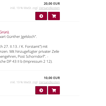
20,00 EUR
inkl. 19 % MwSt. zzgl.
Versandkosten
Grün).
wart Günther Jgelsloch".
27. II.13. / K. Forstamt") mit
nzen. Mit hinzugefügter privater Zeile
 Hohengehren, Post Schorndorf". -
che DP 43 II b (Impressum 2 12).
10,00 EUR
inkl. 19 % MwSt. zzgl.
Versandkosten