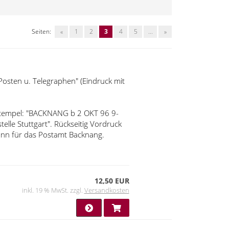
Seiten:
«
1
2
3
4
5
...
»
Posten u. Telegraphen" (Eindruck mit
- Stempel: "BACKNANG b 2 OKT 96 9-
elle Stuttgart". Rückseitig Vordruck
ann für das Postamt Backnang.
12,50 EUR
inkl. 19 % MwSt. zzgl.
Versandkosten