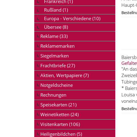
Frankreich (1)
Haupt-G
Rußland (1)
Bestell
Europa - Verschiedene (10)
Übersee (8)
Reklame (33)
Reklamemarken
Siegelmarken
Baiers
Gefalte
Frachtbriefe (27)
"An das
Aktien, Wertpapiere (7)
Zweizei
Tübinge
Notgeldscheine
* Baier
Louisa 
Rechnungen
voneina
Speisekarten (21)
Bestell
Weinetiketten (24)
Visitenkarten (106)
Heiligenbildchen (5)