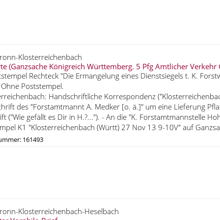
ronn-Klosterreichenbach
te (Ganzsache Königreich Württemberg. 5 Pfg Amtlicher Verkehr 
tstempel Rechteck "Die Ermangelung eines Dienstsiegels t. K. Forst
 Ohne Poststempel.
erreichenbach: Handschriftliche Korrespondenz ("Klosterreichenbach 
hrift des "Forstamtmannt A. Medker [o. ä.]" um eine Lieferung Pfla
tift ("Wie gefällt es Dir in H.?..."). - An die "K. Forstamtmannstelle
mpel K1 "Klosterreichenbach (Württ) 27 Nov 13 9-10V" auf Ganzsa
nummer: 161493
bronn-Klosterreichenbach-Heselbach