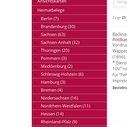
Ansichtskarten
Verla
Heimatbelege
Zeige
21
Berlin (7)
Brandenburg (30)
Backna
Sachsen (63)
Postkar
Sachsen-Anhalt (32)
Vordruc
Thüringen (20)
Wappen 
(1896).
Pommern (3)
* Diens
Mecklenburg (2)
10V" na
Schleswig-Holstein (6)
für "Fe
Impress
Hamburg (3)
Bestell
Bremen (4)
Niedersachsen (16)
Nordrhein-Westfalen (11)
Hessen (14)
Rheinland-Pfalz (9)