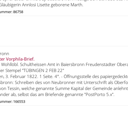
läubigerin Annlosi Lisette geborene Marth.
nummer: 86758
bronn
ter Vorphila-Brief.
 Wohllöbl. Schultheissen Amt in Baiersbronn Freudenstädter Obera
ler Stempel "TÜBINGEN 2 FEB 22"
n, 3. Februar 1822. 1 Seite. 4°. - Öffnungsstelle des papiergedeckt
sbronn: Schreiben des von Neubronner mit Unterschrift als Oberfo
von Tessin, welche genannte Summe Kapital der Gemeinde anlehn
nder ab, selbst das am Briefende genannte "PostPorto 5.x".
nummer: 166553