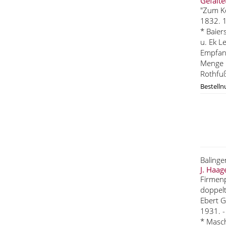
Gefalte
"Zum Kö
1832. 1
* Baier
u. Ek L
Empfang
Menge P
Rothfuß
Bestell
Baling
J. Haag
Firmenp
doppelt
Ebert G
1931. -
* Masch