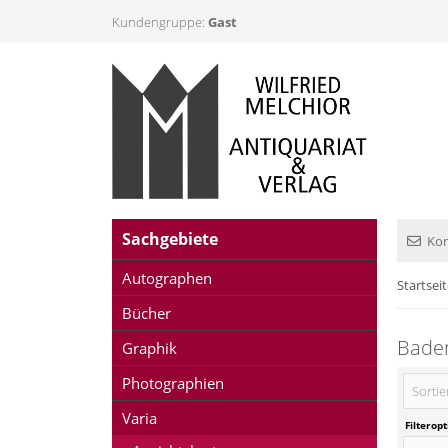
Kundengruppe:
Gast
Sachgebiete
Kon
Autographen
Startsei
Bücher
Bade
Graphik
Photographien
Sortie
Varia
Filterop