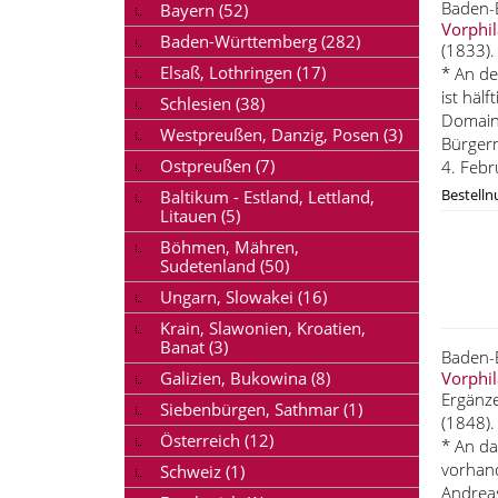
Baden-
Bayern (52)
Vorphil
Baden-Württemberg (282)
(1833).
Elsaß, Lothringen (17)
* An de
ist häl
Schlesien (38)
Domain
Westpreußen, Danzig, Posen (3)
Bürgerm
Ostpreußen (7)
4. Febr
Bestell
Baltikum - Estland, Lettland,
Litauen (5)
Böhmen, Mähren,
Sudetenland (50)
Ungarn, Slowakei (16)
Krain, Slawonien, Kroatien,
Banat (3)
Baden-
Galizien, Bukowina (8)
Vorphil
Ergänze
Siebenbürgen, Sathmar (1)
(1848).
Österreich (12)
* An da
vorhand
Schweiz (1)
Andreas