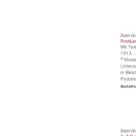
Baiersb
Postkar
Mit Tex
1913. -
* Klost
Untersc
in Bleis
Postste
Bestell
Baiers