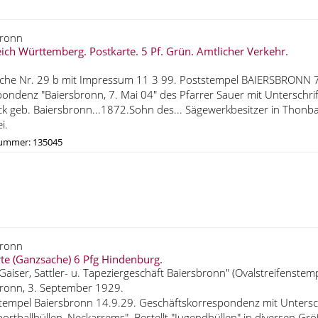
bronn
ich Württemberg. Postkarte. 5 Pf. Grün. Amtlicher Verkehr.
che Nr. 29 b mit Impressum 11 3 99. Poststempel BAIERSBRONN 7
ondenz "Baiersbronn, 7. Mai 04" des Pfarrer Sauer mit Unterschri
ck geb. Baiersbronn...1872.Sohn des... Sägewerkbesitzer in Thon
i.
nummer: 135045
bronn
te (Ganzsache) 6 Pfg Hindenburg.
 Gaiser, Sattler- u. Tapeziergeschäft Baiersbronn" (Ovalstreifenstemp
ronn, 3. September 1929.
tempel Baiersbronn 14.9.29. Geschäftskorrespondenz mit Unterschrif
ortballhüllen, Neckarrems". Bestellt "Jugendhüllen" in diversen G