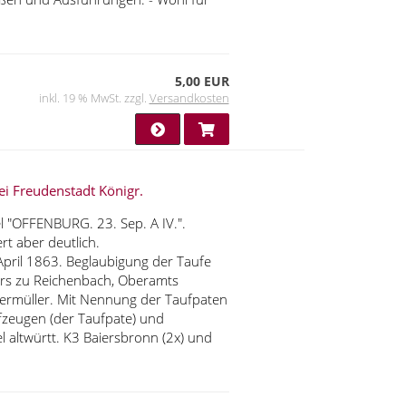
5,00 EUR
inkl. 19 % MwSt. zzgl.
Versandkosten
ei Freudenstadt Königr.
l "OFFENBURG. 23. Sep. A IV.".
rt aber deutlich.
 April 1863. Beglaubigung der Taufe
gers zu Reichenbach, Oberamts
vermüller. Mit Nennung der Taufpaten
ufzeugen (der Taufpate) und
 altwürtt. K3 Baiersbronn (2x) und