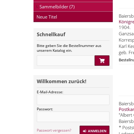
Sammelbilder (7)
Baiers
Neue Titel
Königre
1904.
Ganzsa
Schnellkauf
Korresp
Bitte geben Sie die Bestellnummer aus
Karl Ke
unserem Katalog ein.
geb. Fre
Bestell
Willkommen zurück!
E-Mail-Adresse:
Baiers
Postkar
Passwort:
"Albert
Baiersb
* Posts
Passwort vergessen?
ANMELDEN
Ledersp