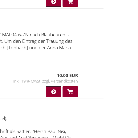
 MAI 04 6-7N nach Blaubeuren. -
ft. Um den Eintrag der Trauung des
bach [Tonbach] und der Anna Maria
10,00 EUR
inkl. 19 % MwSt. zzgl.
Versandkosten
el).
t als Sattler. "Herrn Paul Nisi,
rößen und Ausführungen. - Wohl für