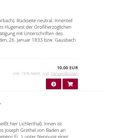
ach). Rückseite neutral. Innenteil
 des Hugenest der Großherzoglichen
igung mit Unterschriften des
aden, 26. Januar 1833 bzw. Gausbach
10,00 EUR
inkl. 19 % MwSt. zzgl.
Versandkosten
"
ßt hier Lichlerthal). Innen ist
es Joseph Grethel von Baden an
amens Ei...), unter Nennung einer