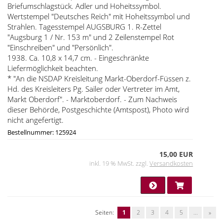
Briefumschlagstück. Adler und Hoheitssymbol.
Wertstempel "Deutsches Reich" mit Hoheitssymbol und
Strahlen. Tagesstempel AUGSBURG 1. R-Zettel
"Augsburg 1 / Nr. 153 m" und 2 Zeilenstempel Rot
"Einschreiben" und "Persönlich".
1938. Ca. 10,8 x 14,7 cm. - Eingeschränkte
Liefermöglichkeit beachten.
* "An die NSDAP Kreisleitung Markt-Oberdorf-Füssen z.
Hd. des Kreisleiters Pg. Sailer oder Vertreter im Amt,
Markt Oberdorf". - Marktoberdorf. - Zum Nachweis
dieser Behörde, Postgeschichte (Amtspost), Photo wird
nicht angefertigt.
Bestellnummer: 125924
15,00 EUR
inkl. 19 % MwSt. zzgl.
Versandkosten
Seiten:
1
2
3
4
5
...
»