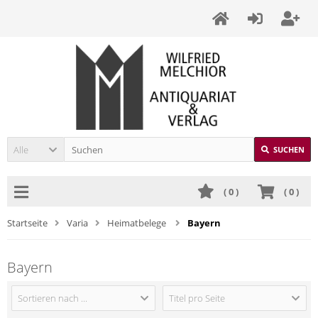
Alle
SUCHEN
(
0
)
(
0
)
Startseite
Varia
Heimatbelege
Bayern
Bayern
Sortieren nach ...
Titel pro Seite