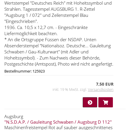
Wertstempel "Deutsches Reich" mit Hoheitssymbol und
Strahlen. Tagesstempel AUGSBURG 1. R-Zettel
"Augsburg 1 / 072" und Zeilenstempel Blau
"Eingeschrieben".
1936. Ca. 10,5 x 12,7 cm. - Eingeschränkte
Liefermöglichkeit beachten.
* An die Ortsgruppe Füssen der NSDAP. Unten
Absenderstempel "Nationalsoz. Deutsche... Gauleitung
Schwaben / Gau-Kulturwart" (mit Adler und
Hoheitssymbol). - Zum Nachweis dieser Behörde,
Postgeschichte (Amtspost), Photo wird nicht angefertigt.
Bestellnummer: 125923
7,50 EUR
inkl. 19 % MwSt. zzgl.
Versandkosten
Augsburg
"N.S.D.A.P. / Gauleitung Schwaben / Augsburg D 112"
Maschinenfreistempel Rot auf sauber ausgeschnittenes