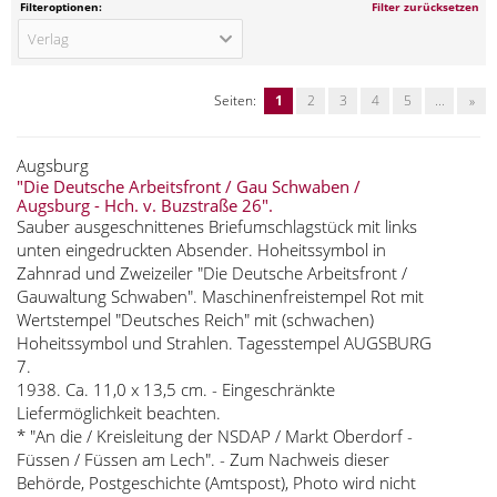
Filteroptionen:
Filter zurücksetzen
Verlag
Seiten:
1
2
3
4
5
...
»
Augsburg
"Die Deutsche Arbeitsfront / Gau Schwaben /
Augsburg - Hch. v. Buzstraße 26".
Sauber ausgeschnittenes Briefumschlagstück mit links
unten eingedruckten Absender. Hoheitssymbol in
Zahnrad und Zweizeiler "Die Deutsche Arbeitsfront /
Gauwaltung Schwaben". Maschinenfreistempel Rot mit
Wertstempel "Deutsches Reich" mit (schwachen)
Hoheitssymbol und Strahlen. Tagesstempel AUGSBURG
7.
1938. Ca. 11,0 x 13,5 cm. - Eingeschränkte
Liefermöglichkeit beachten.
* "An die / Kreisleitung der NSDAP / Markt Oberdorf -
Füssen / Füssen am Lech". - Zum Nachweis dieser
Behörde, Postgeschichte (Amtspost), Photo wird nicht