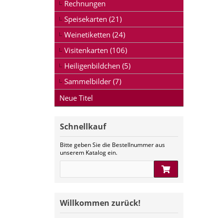
Rechnungen
Speisekarten (21)
Weinetiketten (24)
Visitenkarten (106)
Heiligenbildchen (5)
Sammelbilder (7)
Neue Titel
Schnellkauf
Bitte geben Sie die Bestellnummer aus
unserem Katalog ein.
Willkommen zurück!