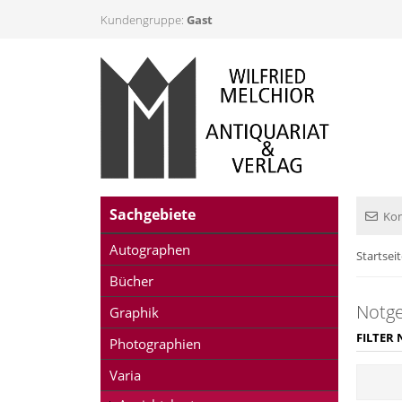
Kundengruppe:
Gast
Sachgebiete
Kon
Autographen
Startsei
Bücher
Notge
Graphik
FILTER 
Photographien
Varia