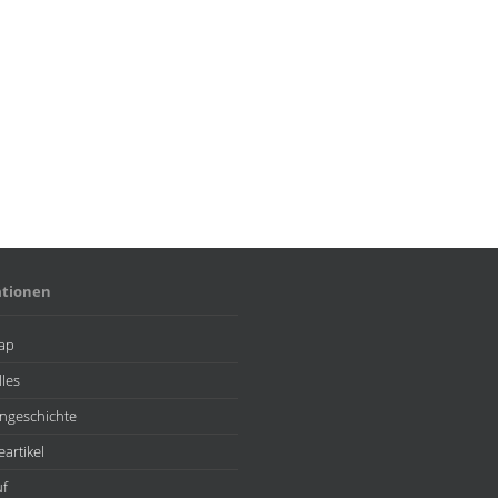
ationen
ap
lles
ngeschichte
eartikel
uf