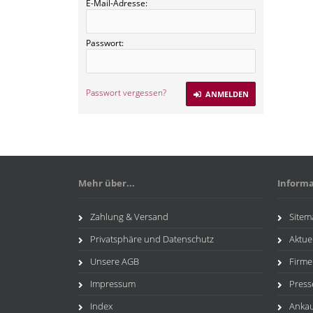
E-Mail-Adresse:
Passwort:
Passwort vergessen?
ANMELDEN
Mehr über...
Inform
Zahlung & Versand
Sitem
Privatsphäre und Datenschutz
Aktue
Unsere AGB
Firme
Impressum
Press
Index
Anka