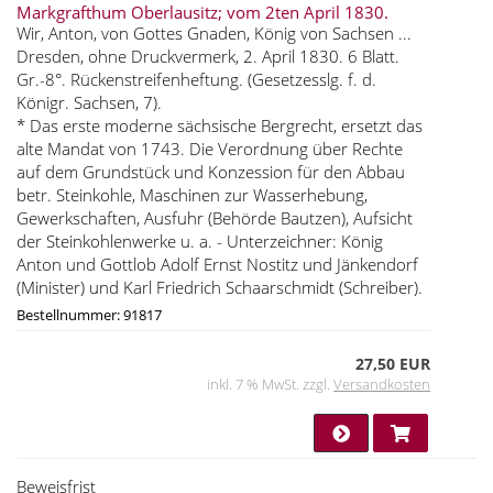
Markgrafthum Oberlausitz; vom 2ten April 1830.
Wir, Anton, von Gottes Gnaden, König von Sachsen ...
Dresden, ohne Druckvermerk, 2. April 1830. 6 Blatt.
Gr.-8°. Rückenstreifenheftung. (Gesetzesslg. f. d.
Königr. Sachsen, 7).
* Das erste moderne sächsische Bergrecht, ersetzt das
alte Mandat von 1743. Die Verordnung über Rechte
auf dem Grundstück und Konzession für den Abbau
betr. Steinkohle, Maschinen zur Wasserhebung,
Gewerkschaften, Ausfuhr (Behörde Bautzen), Aufsicht
der Steinkohlenwerke u. a. - Unterzeichner: König
Anton und Gottlob Adolf Ernst Nostitz und Jänkendorf
(Minister) und Karl Friedrich Schaarschmidt (Schreiber).
Bestellnummer: 91817
27,50 EUR
inkl. 7 % MwSt. zzgl.
Versandkosten
Beweisfrist