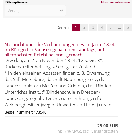
Filteroptionen:
Filter zurücksetzen
Verlag
Seiten:
1
2
3
4
5
...
»
Nachricht über die Verhandlungen des im Jahre 1824
im Königreich Sachsen gehaltenen Landtags, auf
allerhöchsten Befehl bekannt gemacht.
Dresden, am 7ten November 1824. 12 S. Gr.-8°.
Rückenstreifenheftung. - Sehr guter Zustand.
* In den einzelnen Absätzen finden z. B. Erwähnung
das Stift Merseburg, das Stift Naumburg-Zeitz, die
Landesschulen zu Meißen und Grimma, das "Blinden-
Unterrichts-Institut" (Blindenschule in Dresden),
Landesangelegenheiten, Steuererleichtungen für
Weinbergbesitzer (wegen Unwetter und Frost) u. v. m.
Bestellnummer: 173540
25,00 EUR
inkl. 7 % MwSt. zzgl.
Versandkosten