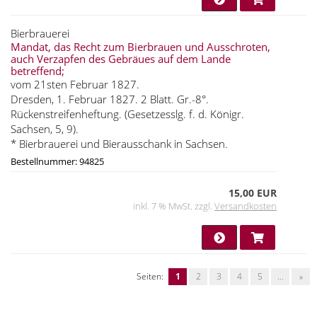
Bierbrauerei
Mandat, das Recht zum Bierbrauen und Ausschroten,
auch Verzapfen des Gebräues auf dem Lande
betreffend;
vom 21sten Februar 1827.
Dresden, 1. Februar 1827. 2 Blatt. Gr.-8°.
Rückenstreifenheftung. (Gesetzesslg. f. d. Königr.
Sachsen, 5, 9).
* Bierbrauerei und Bierausschank in Sachsen.
Bestellnummer: 94825
15,00 EUR
inkl. 7 % MwSt. zzgl.
Versandkosten
Seiten:
1
2
3
4
5
...
»