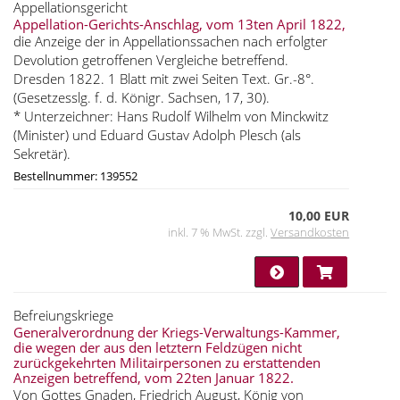
Appellationsgericht
Appellation-Gerichts-Anschlag, vom 13ten April 1822,
die Anzeige der in Appellationssachen nach erfolgter
Devolution getroffenen Vergleiche betreffend.
Dresden 1822. 1 Blatt mit zwei Seiten Text. Gr.-8°.
(Gesetzesslg. f. d. Königr. Sachsen, 17, 30).
* Unterzeichner: Hans Rudolf Wilhelm von Minckwitz
(Minister) und Eduard Gustav Adolph Plesch (als
Sekretär).
Bestellnummer: 139552
10,00 EUR
inkl. 7 % MwSt. zzgl.
Versandkosten
Befreiungskriege
Generalverordnung der Kriegs-Verwaltungs-Kammer,
die wegen der aus den letztern Feldzügen nicht
zurückgekehrten Militairpersonen zu erstattenden
Anzeigen betreffend, vom 22ten Januar 1822.
Von Gottes Gnaden, Friedrich August, König von