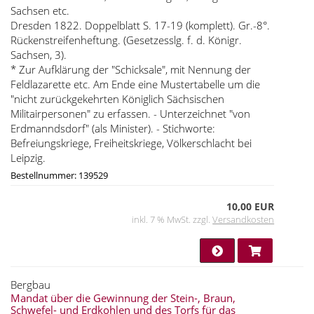
Sachsen etc.
Dresden 1822. Doppelblatt S. 17-19 (komplett). Gr.-8°.
Rückenstreifenheftung. (Gesetzesslg. f. d. Königr.
Sachsen, 3).
* Zur Aufklärung der "Schicksale", mit Nennung der
Feldlazarette etc. Am Ende eine Mustertabelle um die
"nicht zurückgekehrten Königlich Sächsischen
Militairpersonen" zu erfassen. - Unterzeichnet "von
Erdmanndsdorf" (als Minister). - Stichworte:
Befreiungskriege, Freiheitskriege, Völkerschlacht bei
Leipzig.
Bestellnummer: 139529
10,00 EUR
inkl. 7 % MwSt. zzgl.
Versandkosten
Bergbau
Mandat über die Gewinnung der Stein-, Braun,
Schwefel- und Erdkohlen und des Torfs für das