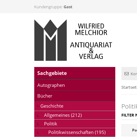
Kundengruppe:
Gast
Sachgebiete
Kon
Autographen
Startsei
Bücher
Politi
Geschichte
Allgemeines (212)
FILTER 
Politik
Po
Politikwissenschaften (195)