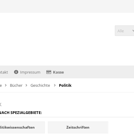
Alle
takt
Impressum
Kasse
te
Bücher
Geschichte
Politik
k
NACH SPEZIALGEBIETE:
litikwissenschaften
Zeitschriften