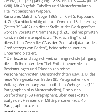
Zwanzigster [20.] Jahrgang. 1868. Nr. I. bis XXXIX (ohne
XVIII). Mit 40 gefalt. Tabellen und Musterformularen.
Titel mit badischen Wappen.
Karlsruhe, Malsch & Vogel 1868. LII, 694 S. Pappband
d. Zt. (Buchblock mittig offen). - Ohne die 18. Lieferung
(Seiten 393-402), an dieser Stelle ist der Block geöffnet
worden, Vorsatz mit Namenszug d. Zt., Titel mit privaten
kursiven Zeilenstempel d. Zt. ("F. v. Schilling") und
dienstlichen Zweizeiler ("Aus der Generaladjutantur des
Großherzogs von Baden"), beide sehr sauber am
Unterrand platziert.
* Der letzte und zugleich weit umfangreichste Jahrgang
dieser Reihe unter dem Titel. Enthält neben vielen
Bestimmungen und Erlässen zahlreiche
Personalnachrichten, Dienstnachrichten usw., z. B. das
neue Wehrgesetz von Baden (85 Paragraphen), die
Vollzugs-Verordnung zum badischen Wehrgesetz (111
Paragraphen plus Mustertabellen), Disziplinar-
Strafordnung (58 Paragraphen), über Reisekosten,
Stallgelder, Heiraten der Militärpersonen (zus. 45
Paragraphen) u. v. a.
Bestellnummer: 146876