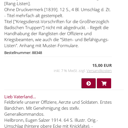
[Rang-Listen].
Ohne Druckvermerk [1839]. 12 S., 4 Bl. Umschlag d. Zt.
- Titel mehrfach alt gestempelt.
Titel ["Kriegsdienst-Vorschriften für die Großherzoglich
Badischen Truppen"] nicht mit abgedruckt. - Regelt die
Handhabung der Ranglisten der Offiziere und
Kriegsbeamten, wie auch die "Sitten- und Befähigungs-
Listen". Anhang mit Muster-Formulare.
Bestellnummer: 88348
15,00 EUR
inkl. 7 % MwSt. zzgl.
Versandkosten
Lieb Vaterland...
Feldbriefe unserer Offiziere, Aerzte und Soldaten. Erstes
Bändchen. Mit Genehmigung des stellv.
Generalkommandos.
Heilbronn, Eugen Salzer 1914. 64 S. Illustr. Orig.-
Umschlag (hintere obere Ecke mit Knickfalte). -