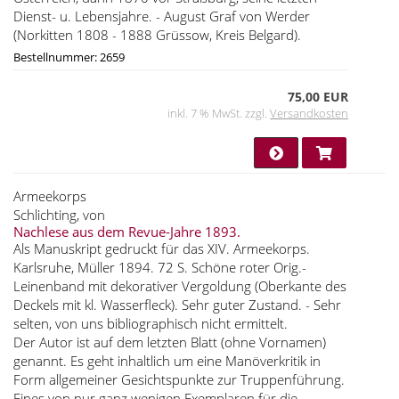
Dienst- u. Lebensjahre. - August Graf von Werder
(Norkitten 1808 - 1888 Grüssow, Kreis Belgard).
Bestellnummer: 2659
75,00 EUR
inkl. 7 % MwSt. zzgl.
Versandkosten
Armeekorps
Schlichting, von
Nachlese aus dem Revue-Jahre 1893.
Als Manuskript gedruckt für das XIV. Armeekorps.
Karlsruhe, Müller 1894. 72 S. Schöne roter Orig.-
Leinenband mit dekorativer Vergoldung (Oberkante des
Deckels mit kl. Wasserfleck). Sehr guter Zustand. - Sehr
selten, von uns bibliographisch nicht ermittelt.
Der Autor ist auf dem letzten Blatt (ohne Vornamen)
genannt. Es geht inhaltlich um eine Manöverkritik in
Form allgemeiner Gesichtspunkte zur Truppenführung.
Eines von nur ganz wenigen Exemplaren für die