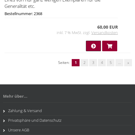
Generalität etc.
Bestellnummer: 2368
60,00 EUR
inkl. 7 % MwSt. zzgl.
Versandkosten
Seiten:
1
2
3
4
5
...
»
Mehr über...
Zahlung & Versand
Privatsphäre und Datenschutz
Unsere AGB