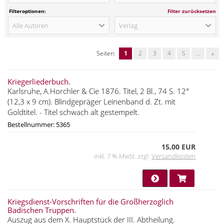
Filteroptionen:
Filter zurücksetzen
Alle Autoren
Verlag
Seiten:
1
2
3
4
5
...
»
Kriegerliederbuch.
Karlsruhe, A.Horchler & Cie 1876. Titel, 2 Bl., 74 S. 12°
(12,3 x 9 cm). Blindgepräger Leinenband d. Zt. mit
Goldtitel. - Titel schwach alt gestempelt.
Bestellnummer: 5365
15,00 EUR
inkl. 7 % MwSt. zzgl.
Versandkosten
Kriegsdienst-Vorschriften für die Großherzoglich
Badischen Truppen.
Auszug aus dem X. Hauptstück der III. Abtheilung.