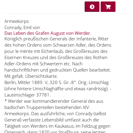
Armeekorps
Conrady, Emil von
Das Leben des Grafen August von Werder.
Königlich preußischen Generals der Infanterie, Ritter
des hohen Ordens vom Schwarzen Adler, des Ordens
pour le mérite mit Eichenlaub, des Großkreuzes des
Eisernen Kreuzes und des Großkreuzes des Rothen
Adler-Ordens mit Schwertern etc. Nach
handschriftlichen und gedruckten Quellen bearbeitet.
Mit gefalt. Übersichtskarte.
Berlin, Mittler 1889. V, 320 S. Gr.-8°. Orig.-Umschlag
(ohne hintere Umschlaghälfte und etwas randrissig). -
Lautenschlager 37781.
* Werder war kommandierender General des aus
badischen Truppenteilen bestehenden XIV.
Armeekorps. Das ausführliche, von Conrady (selbst
General) verfasste Lebensbild umfasst auch die
Tätigkeit von Werders im Kaukasus, im Feldzug gegen
Österreich, dann 1870 vor Straßburg, seine letzten