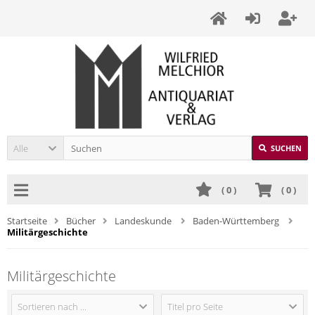
Alle
SUCHEN
(
0
)
(
0
)
Startseite
Bücher
Landeskunde
Baden-Württemberg
Militärgeschichte
Militärgeschichte
Sortieren nach ...
Titel pro Seite