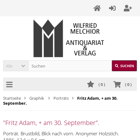
Alle
SUCHEN
(
0
)
(
0
)
Startseite
Graphik
Porträts
Fritz Adam, + am 30.
September.
"Fritz Adam, + am 30. September".
Porträt. Brustbild, Blick nach vorn. Anonymer Holzstich.
1886. 12,6 x 9,6 cm.