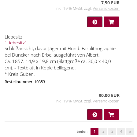
7,50 EUR
inkl. 19 % MwSt. zzgl.
Versandkosten
Liebesitz
"Liebesitz".
Schloßansicht, davor Jäger mit Hund. Farblithographie
bei Duncker nach Erbe, ausgeführt von Albert.
Ca. 1857. 14,9 x 19,8 cm (Blattgröße ca. 30,0 x 40,0
cm). - Textblatt in Kopie beiliegend.
* Kreis Guben.
Bestellnummer: 10353
90,00 EUR
inkl. 19 % MwSt. zzgl.
Versandkosten
Seiten:
1
2
3
4
»