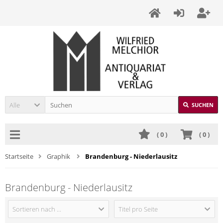
Alle
SUCHEN
(
0
)
(
0
)
Startseite
Graphik
Brandenburg - Niederlausitz
Brandenburg - Niederlausitz
Sortieren nach ...
Titel pro Seite