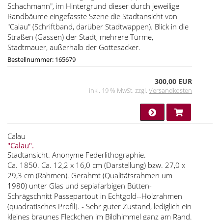
Schachmann", im Hintergrund dieser durch jeweilige
Randbäume eingefasste Szene die Stadtansicht von
"Calau" (Schriftband, darüber Stadtwappen). Blick in die
Straßen (Gassen) der Stadt, mehrere Türme,
Stadtmauer, außerhalb der Gottesacker.
Bestellnummer: 165679
300,00 EUR
inkl. 19 % MwSt. zzgl.
Versandkosten
Calau
"Calau".
Stadtansicht. Anonyme Federlithographie.
Ca. 1850. Ca. 12,2 x 16,0 cm (Darstellung) bzw. 27,0 x
29,3 cm (Rahmen). Gerahmt (Qualitätsrahmen um
1980) unter Glas und sepiafarbigen Bütten-
Schrägschnitt Passepartout in Echtgold--Holzrahmen
(quadratisches Profil]. - Sehr guter Zustand, lediglich ein
kleines braunes Fleckchen im Bildhimmel ganz am Rand.