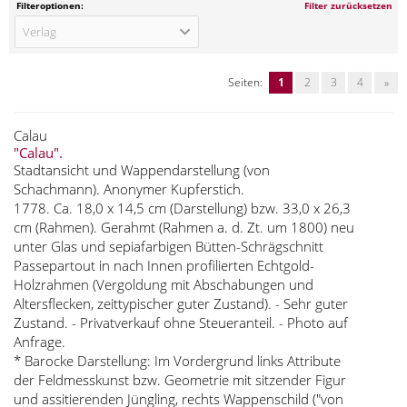
Filteroptionen:
Filter zurücksetzen
Verlag
Seiten:
1
2
3
4
»
Calau
"Calau".
Stadtansicht und Wappendarstellung (von
Schachmann). Anonymer Kupferstich.
1778. Ca. 18,0 x 14,5 cm (Darstellung) bzw. 33,0 x 26,3
cm (Rahmen). Gerahmt (Rahmen a. d. Zt. um 1800) neu
unter Glas und sepiafarbigen Bütten-Schrägschnitt
Passepartout in nach Innen profilierten Echtgold-
Holzrahmen (Vergoldung mit Abschabungen und
Altersflecken, zeittypischer guter Zustand). - Sehr guter
Zustand. - Privatverkauf ohne Steueranteil. - Photo auf
Anfrage.
* Barocke Darstellung: Im Vordergrund links Attribute
der Feldmesskunst bzw. Geometrie mit sitzender Figur
und assitierenden Jüngling, rechts Wappenschild ("von