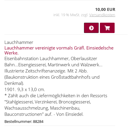
10,00 EUR
inkl. 19 % MwSt. zzgl.
Versandkosten
Lauchhammer
Lauchhammer vereinigte vormals Gräfl. Einsiedelsche
Werke.
Eisenbahnstation Lauchhammer, Oberlausitzer
Bahn...Eisengiesserei, Martinwerk und Walzwerk...
Illustrierte Zeitschriftenanzeige. Mit 2 Abb.
(Baukonstruktion eines Großstadtbahnhofs und
Denkmal).
1901. 9,3 x 13,0 cm.
* Zählt auch die Liefermöglichkeiten in den Ressorts
"Stahlgiesserei, Verzinkerei, Broncegiesserei,
Wachsausschmelzung, Maschinenbau,
Bauconstructionen" auf. - Von Einsiedel.
Bestellnummer: 88284