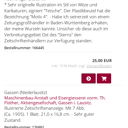
* Sehr originelle Illustration im Stil von Witze und
Karikaturen, signiert "Tetsche". Der Plastikbeutel hat die
Bezeichnung "Motiv 4". - Habe ich seinerzeit von einem
Zeitungsgroßhändler in Baden-Württemberg erhalten,
der meine Wurzeln kannte. Unsicher ob diese auch im
Verbreitungsgebiet Ost des "Sterns" den
Zeitschriftenhändlern zur Verfügung standen.
Bestellnummer: 166445
25,00 EUR
inkl. 19 % MwSt. zzgl.
Versandkosten
Gassen (Niederlausitz)
Maschinenbau-Anstalt und Eisengiesserei vorm. Th.
Flöther, Aktiengesellschaft, Gassen i. Lausitz.
Illustrierte Zeitschriftenanzeige. Mit 7 Abb.
(Ca. 1905). 1 Blatt. 21,0 x 16,8 cm. - Sehr guter
Zustand.
Bestellnummer: 176992