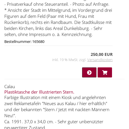
- Privatverkauf ohne Steueranteil. - Photo auf Anfrage.
* Ansicht der Stadt im Mittelgrund, im Vordergrund drei
Figuren auf dem Feld (Paar mit Hund, Frau mit
Rückenkorb), rechts ein Randbaum. Die Stadtkulisse mit
beiden Kirchen, links das Areal Dunkelsburg. - Sehr
selten, ohne Impressum o. ä. Kennzeichnung.
Bestellnummer: 165680
250,00 EUR
inkl. 19 % MwSt. zzgl.
Versandkosten
Calau
Plastiktasche der Illustrierten Stern.
Farbige Illustration mit einem Kiosk und angelehnten
zwei Reklametafeln "Neues aus Kalau / hier erhältlich"
und der bekannten "Stern / Jetzt mit nackten Männern
Neu!".
Ca. 1991. 37,0 x 34,0 cm. - Sehr guter unbenützter
neuwertiger Zustand.