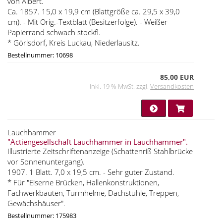
von Albert.
Ca. 1857. 15,0 x 19,9 cm (Blattgröße ca. 29,5 x 39,0
cm). - Mit Orig.-Textblatt (Besitzerfolge). - Weißer
Papierrand schwach stockfl.
* Görlsdorf, Kreis Luckau, Niederlausitz.
Bestellnummer: 10698
85,00 EUR
inkl. 19 % MwSt. zzgl.
Versandkosten
Lauchhammer
"Actiengesellschaft Lauchhammer in Lauchhammer".
Illustrierte Zeitschriftenanzeige (Schattenriß Stahlbrücke
vor Sonnenuntergang).
1907. 1 Blatt. 7,0 x 19,5 cm. - Sehr guter Zustand.
* Für "Eiserne Brücken, Hallenkonstruktionen,
Fachwerkbauten, Turmhelme, Dachstühle, Treppen,
Gewächshäuser".
Bestellnummer: 175983