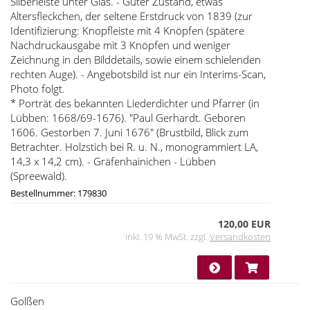
Silberleiste unter Glas. - Guter Zustand, etwas
Altersfleckchen, der seltene Erstdruck von 1839 (zur
Identifizierung: Knopfleiste mit 4 Knöpfen (spätere
Nachdruckausgabe mit 3 Knöpfen und weniger
Zeichnung in den Bilddetails, sowie einem schielenden
rechten Auge). - Angebotsbild ist nur ein Interims-Scan,
Photo folgt.
* Porträt des bekannten Liederdichter und Pfarrer (in
Lübben: 1668/69-1676). "Paul Gerhardt. Geboren
1606. Gestorben 7. Juni 1676" (Brustbild, Blick zum
Betrachter. Holzstich bei R. u. N., monogrammiert LA,
14,3 x 14,2 cm). - Gräfenhainichen - Lübben
(Spreewald).
Bestellnummer: 179830
120,00 EUR
inkl. 19 % MwSt. zzgl.
Versandkosten
Golßen