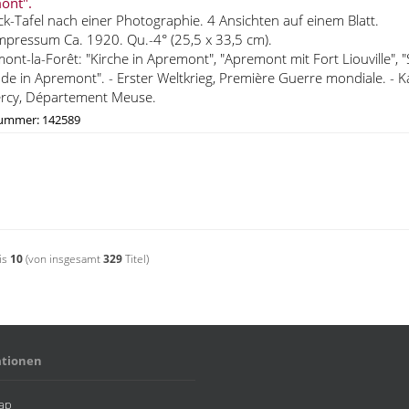
ont".
ck-Tafel nach einer Photographie. 4 Ansichten auf einem Blatt.
pressum Ca. 1920. Qu.-4° (25,5 x 33,5 cm).
ont-la-Forêt: "Kirche in Apremont", "Apremont mit Fort Liouville",
ade in Apremont". - Erster Weltkrieg, Première Guerre mondiale. - 
cy, Département Meuse.
nummer: 142589
is
10
(von insgesamt
329
Titel)
ationen
ap