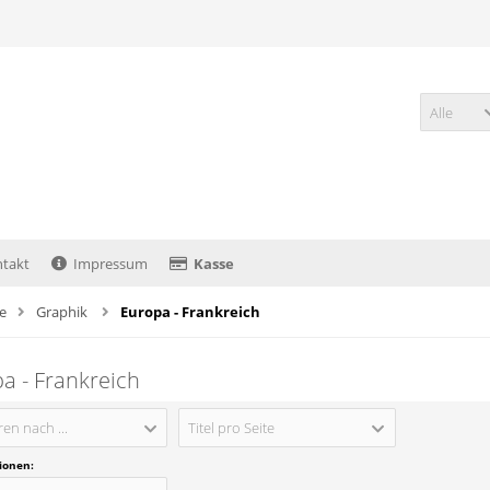
Alle
takt
Impressum
Kasse
te
Graphik
Europa - Frankreich
a - Frankreich
ren nach ...
Titel pro Seite
tionen: