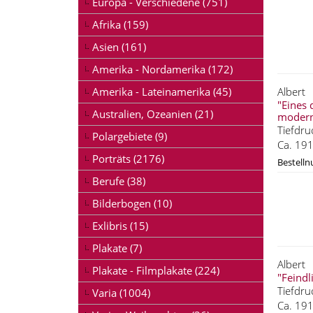
Europa - Verschiedene (751)
Afrika (159)
Asien (161)
Amerika - Nordamerika (172)
Amerika - Lateinamerika (45)
Albert
"Eines 
Australien, Ozeanien (21)
moderns
Tiefdru
Polargebiete (9)
Ca. 191
Porträts (2176)
Bestell
Berufe (38)
Bilderbogen (10)
Exlibris (15)
Plakate (7)
Albert
Plakate - Filmplakate (224)
"Feindl
Tiefdru
Varia (1004)
Ca. 191