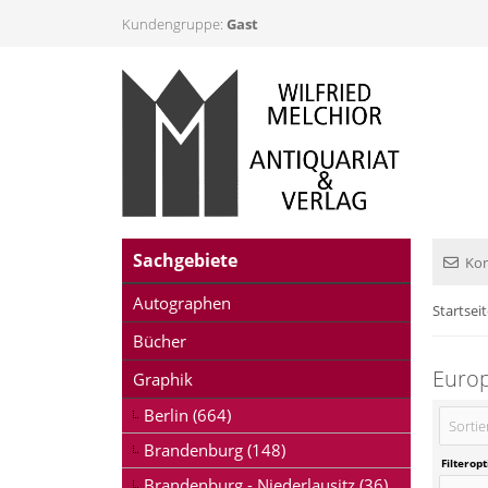
Kundengruppe:
Gast
Sachgebiete
Kon
Autographen
Startsei
Bücher
Europ
Graphik
Berlin (664)
Sortie
Brandenburg (148)
Filterop
Brandenburg - Niederlausitz (36)