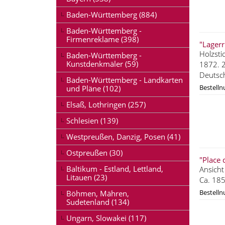
Baden-Württemberg (884)
Baden-Württemberg -
Firmenreklame (398)
"Lagerr
Holzsti
Baden-Württemberg -
Kunstdenkmäler (59)
1872. 2
Deutsch
Baden-Württemberg - Landkarten
Bestell
und Pläne (102)
Elsaß, Lothringen (257)
Schlesien (139)
Westpreußen, Danzig, Posen (41)
Ostpreußen (30)
"Place 
Baltikum - Estland, Lettland,
Ansicht
Litauen (23)
Ca. 185
Bestell
Böhmen, Mähren,
Sudetenland (134)
Ungarn, Slowakei (117)