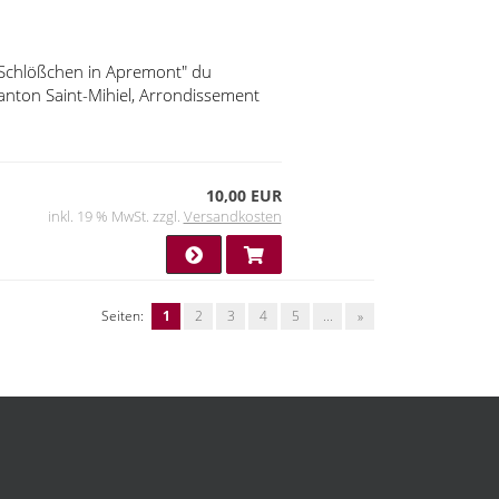
 "Schlößchen in Apremont" du
Kanton Saint-Mihiel, Arrondissement
10,00 EUR
inkl. 19 % MwSt. zzgl.
Versandkosten
Seiten:
1
2
3
4
5
...
»