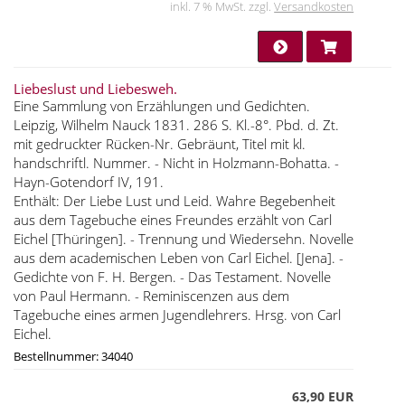
inkl. 7 % MwSt. zzgl.
Versandkosten
Liebeslust und Liebesweh.
Eine Sammlung von Erzählungen und Gedichten.
Leipzig, Wilhelm Nauck 1831. 286 S. Kl.-8°. Pbd. d. Zt.
mit gedruckter Rücken-Nr. Gebräunt, Titel mit kl.
handschriftl. Nummer. - Nicht in Holzmann-Bohatta. -
Hayn-Gotendorf IV, 191.
Enthält: Der Liebe Lust und Leid. Wahre Begebenheit
aus dem Tagebuche eines Freundes erzählt von Carl
Eichel [Thüringen]. - Trennung und Wiedersehn. Novelle
aus dem academischen Leben von Carl Eichel. [Jena]. -
Gedichte von F. H. Bergen. - Das Testament. Novelle
von Paul Hermann. - Reminiscenzen aus dem
Tagebuche eines armen Jugendlehrers. Hrsg. von Carl
Eichel.
Bestellnummer: 34040
63,90 EUR