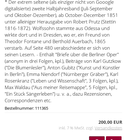
* Der extrem seltene (als einziger nicht von Gooogle
digitalisierte) zweite Halbjahresband (Juli-September
und Oktober-Dezember), ab October-December 1851
unter alleiniger Herausgabe von Robert Prutz (Stettin
1816-1872). Wolfssohn stammte aus Odessa und
wirkte dort und in Dresden, wo er, ein Freund von
Theodor Fontane und Berthold Auerbach, 1865
verstarb. Auf Seite 480 verabschiedete er sich von
seinen Lesern. - Enthält "Briefe über die Berliner Oper"
(anonym in drei Folgen, kpl.), Beiträge von Karl Gutzkow
("Die Blumenlesler"), Anton Gubitz ("Kunst und Künstler
in Berlin"), Emma Niendorf ("Nürnberger Gräber"), Karl
Rosenkranz ("Leben und Wissenschaft", 3 Folgen, kpl.),
Max Waldau ("Aus meiner Reisemappe", 5 Folgen, kpl.,
"Ein Stück Sängerleben") u. v. a., dazu Rezensionen,
Correspondenzen etc.
Bestellnummer: 111365
200,00 EUR
inkl. 7 % MwSt. zzgl.
Versandkosten