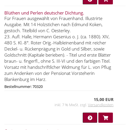
Blüthen und Perlen deutscher Dichtung.
Für Frauen ausgewählt von Frauenhand. Illustrirte
Ausgabe. Mit 14 Holzstichen nach Edmund Koken,
gestoch. Titelbild von C. Oesterley.
23. Aufl. Halle, Hermann Gesenius o. J. (ca. 1880). XIV,
480 S. Kl.-8°. Roter Orig.-Halbleinenband mit reicher
Deckel- u. Rückenprägung in Gold und Silber, sowie
Goldschnitt (Kapitale berieben). - Titel und erste Blätter
braun- u. fingerfl., ohne S. III-VI und den farbigen Titel.
Vorsatz mit handschriftlicher Widmung für L. von Pflug
zum Andenken von der Pensionat Vorsteherin
Blankenburg im Harz.
Bestellnummer: 70320
15,00 EUR
inkl. 7 % MwSt. zzgl.
Versandkosten