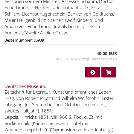
Personen vor dem Minister: Assessor Schaum, Doctor
Feuerbrand, v. Heldenstark Leutnant a. D., Fritz
Schlicht, Licentiat Augenschein, Bankier von Goldfuchs,
Maler Heiligenbild [mit seinen zwölf Kindern] und
Amalie von Feuerbrand. Jeweils betitelt als "Erste
Audienz", "Zweite Audienz" usw.
Bestellnummer: 85939
40,00 EUR
inkl. 7 % MwSt. zzgl.
Versandkosten
Deutsches Museum.
Zeitschrift für Literatur, Kunst und öffentliches Leben.
Hrsg. von Robert Prutz und Wilhelm Wolfssohn. Erster
Jahrgang. Juli-September und October-December [=
zweites Halbjahr]. 1851.
Leipzig, Hinrichs 1851. VIII, 960 S. Pbd. d. Zt. mit
Rückenschild (Kanten berieben). - Titel mit
Wappenstempel d. Zt. ("Gymnasium zu Brandenburg").