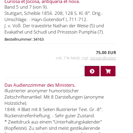
Curiosa et Jocosa, antiquaria et nova.
Band 5 und 7 (von 9).
Stuttgart, Scheible 1856. 208; 128 S. Kl.-8°. Orig.-
Umschläge. - Hayn-Gotendorf I, 711-712.
J. v. Voß: Der travestirte Nathan der Weise (5) und
Evakathel und Schudi und Prinzessin Pumphia (7).
Bestellnummer: 34163
75,00 EUR
inkl. 7 % MwSt. zzgl.
Versandkosten
Das Audienzzimmer des Ministers.
Illustrierter anonymer humoristischer
Zeitschriftenartikel. Mit 8 Darstellungen (anonyme
Holzstiche).
1848. 4 Blatt mit 8 Seiten illustrierter Text. Gr.-8°.
Rückenstreifenheftung. - Sehr guter Zustand.
* Zweitdruck aus einem "Unterhaltungskalender"
(Kopfleiste). Zu sehen sind meist gestikulierende