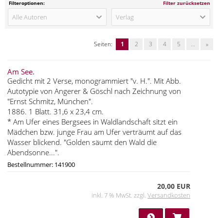
Filteroptionen:
Filter zurücksetzen
Alle Autoren
Verlag
Seiten:
1
2
3
4
5
...
»
Am See.
Gedicht mit 2 Verse, monogrammiert "v. H.". Mit Abb.
Autotypie von Angerer & Göschl nach Zeichnung von
"Ernst Schmitz, München".
1886. 1 Blatt. 31,6 x 23,4 cm.
* Am Ufer eines Bergsees in Waldlandschaft sitzt ein
Mädchen bzw. junge Frau am Ufer verträumt auf das
Wasser blickend. "Golden säumt den Wald die
Abendsonne...".
Bestellnummer: 141900
20,00 EUR
inkl. 7 % MwSt. zzgl.
Versandkosten