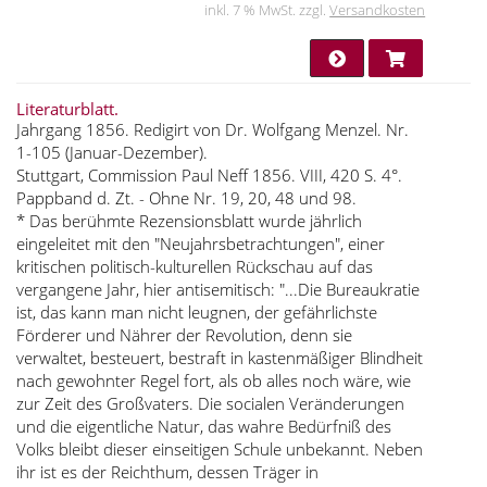
inkl. 7 % MwSt. zzgl.
Versandkosten
Literaturblatt.
Jahrgang 1856. Redigirt von Dr. Wolfgang Menzel. Nr.
1-105 (Januar-Dezember).
Stuttgart, Commission Paul Neff 1856. VIII, 420 S. 4°.
Pappband d. Zt. - Ohne Nr. 19, 20, 48 und 98.
* Das berühmte Rezensionsblatt wurde jährlich
eingeleitet mit den "Neujahrsbetrachtungen", einer
kritischen politisch-kulturellen Rückschau auf das
vergangene Jahr, hier antisemitisch: "...Die Bureaukratie
ist, das kann man nicht leugnen, der gefährlichste
Förderer und Nährer der Revolution, denn sie
verwaltet, besteuert, bestraft in kastenmäßiger Blindheit
nach gewohnter Regel fort, als ob alles noch wäre, wie
zur Zeit des Großvaters. Die socialen Veränderungen
und die eigentliche Natur, das wahre Bedürfniß des
Volks bleibt dieser einseitigen Schule unbekannt. Neben
ihr ist es der Reichthum, dessen Träger in