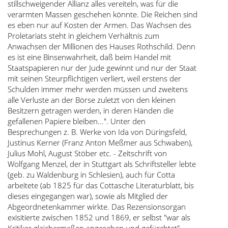
stillschweigender Allianz alles vereiteln, was für die
verarmten Massen geschehen könnte. Die Reichen sind
es eben nur auf Kosten der Armen. Das Wachsen des
Proletariats steht in gleichem Verhältnis zum
Anwachsen der Millionen des Hauses Rothschild. Denn
es ist eine Binsenwahrheit, daß beim Handel mit
Staatspapieren nur der Jude gewinnt und nur der Staat
mit seinen Steurpflichtigen verliert, weil erstens der
Schulden immer mehr werden müssen und zweitens
alle Verluste an der Börse zuletzt von den kleinen
Besitzern getragen werden, in deren Händen die
gefallenen Papiere bleiben...". Unter den
Besprechungen z. B. Werke von Ida von Düringsfeld,
Justinus Kerner (Franz Anton Meßmer aus Schwaben),
Julius Mohl, August Stöber etc. - Zeitschrift von
Wolfgang Menzel, der in Stuttgart als Schriftsteller lebte
(geb. zu Waldenburg in Schlesien), auch für Cotta
arbeitete (ab 1825 für das Cottasche Literaturblatt, bis
dieses eingegangen war), sowie als Mitglied der
Abgeordnetenkammer wirkte. Das Rezensionsorgan
exisitierte zwischen 1852 und 1869, er selbst "war als
Kritiker gleichermaßen angesehen und gefürchtet"