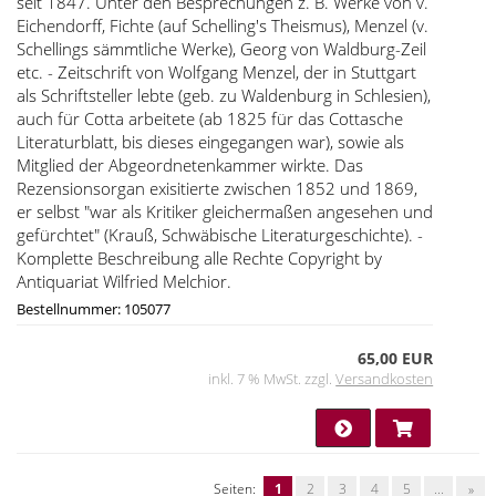
seit 1847. Unter den Besprechungen z. B. Werke von v.
Eichendorff, Fichte (auf Schelling's Theismus), Menzel (v.
Schellings sämmtliche Werke), Georg von Waldburg-Zeil
etc. - Zeitschrift von Wolfgang Menzel, der in Stuttgart
als Schriftsteller lebte (geb. zu Waldenburg in Schlesien),
auch für Cotta arbeitete (ab 1825 für das Cottasche
Literaturblatt, bis dieses eingegangen war), sowie als
Mitglied der Abgeordnetenkammer wirkte. Das
Rezensionsorgan exisitierte zwischen 1852 und 1869,
er selbst "war als Kritiker gleichermaßen angesehen und
gefürchtet" (Krauß, Schwäbische Literaturgeschichte). -
Komplette Beschreibung alle Rechte Copyright by
Antiquariat Wilfried Melchior.
Bestellnummer: 105077
65,00 EUR
inkl. 7 % MwSt. zzgl.
Versandkosten
Seiten:
1
2
3
4
5
...
»