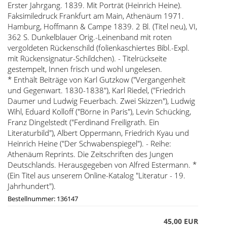
Erster Jahrgang. 1839. Mit Porträt (Heinrich Heine).
Faksimiledruck Frankfurt am Main, Athenäum 1971.
Hamburg, Hoffmann & Campe 1839. 2 Bl. (Titel neu), VI,
362 S. Dunkelblauer Orig.-Leinenband mit roten
vergoldeten Rückenschild (folienkaschiertes Bibl.-Expl.
mit Rückensignatur-Schildchen). - Titelrückseite
gestempelt, Innen frisch und wohl ungelesen.
* Enthält Beiträge von Karl Gutzkow ("Vergangenheit
und Gegenwart. 1830-1838"), Karl Riedel, ("Friedrich
Daumer und Ludwig Feuerbach. Zwei Skizzen"), Ludwig
Wihl, Eduard Kolloff ("Börne in Paris"), Levin Schücking,
Franz Dingelstedt ("Ferdinand Freiligrath. Ein
Literaturbild"), Albert Oppermann, Friedrich Kyau und
Heinrich Heine ("Der Schwabenspiegel"). - Reihe:
Athenäum Reprints. Die Zeitschriften des Jungen
Deutschlands. Herausgegeben von Alfred Estermann. *
(Ein Titel aus unserem Online-Katalog "Literatur - 19.
Jahrhundert").
Bestellnummer: 136147
45,00 EUR