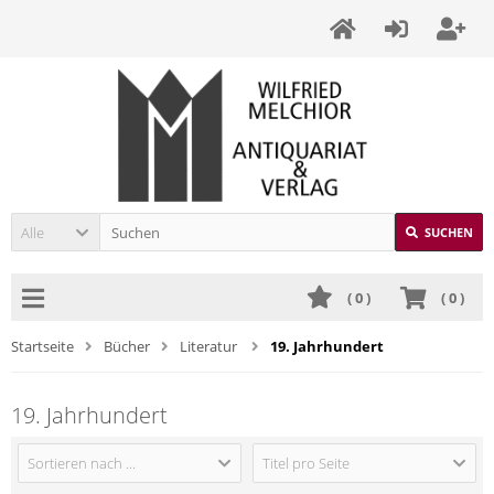
Alle
SUCHEN
(
0
)
(
0
)
Startseite
Bücher
Literatur
19. Jahrhundert
19. Jahrhundert
Sortieren nach ...
Titel pro Seite