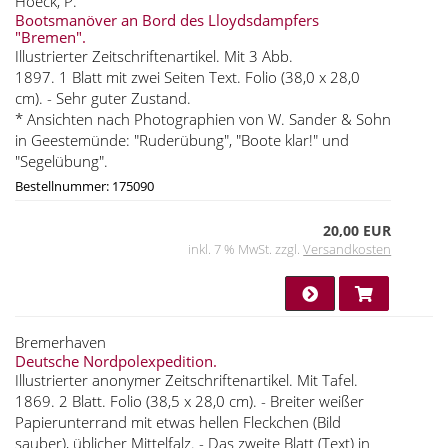
Hoeck, P.
Bootsmanöver an Bord des Lloydsdampfers
"Bremen".
Illustrierter Zeitschriftenartikel. Mit 3 Abb.
1897. 1 Blatt mit zwei Seiten Text. Folio (38,0 x 28,0
cm). - Sehr guter Zustand.
* Ansichten nach Photographien von W. Sander & Sohn
in Geestemünde: "Ruderübung", "Boote klar!" und
"Segelübung".
Bestellnummer: 175090
20,00 EUR
inkl. 7 % MwSt. zzgl.
Versandkosten
Bremerhaven
Deutsche Nordpolexpedition.
Illustrierter anonymer Zeitschriftenartikel. Mit Tafel.
1869. 2 Blatt. Folio (38,5 x 28,0 cm). - Breiter weißer
Papierunterrand mit etwas hellen Fleckchen (Bild
sauber), üblicher Mittelfalz. - Das zweite Blatt (Text) in