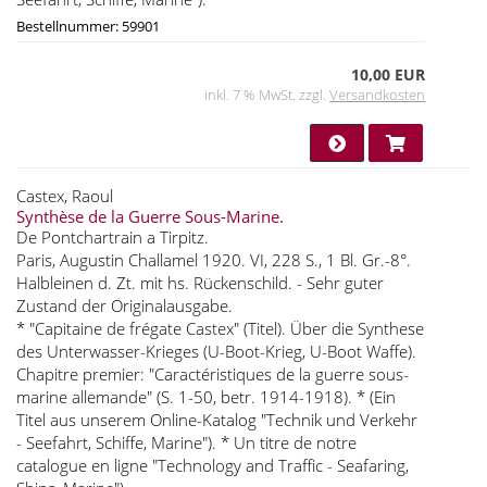
Bestellnummer: 59901
10,00 EUR
inkl. 7 % MwSt. zzgl.
Versandkosten
Castex, Raoul
Synthèse de la Guerre Sous-Marine.
De Pontchartrain a Tirpitz.
Paris, Augustin Challamel 1920. VI, 228 S., 1 Bl. Gr.-8°.
Halbleinen d. Zt. mit hs. Rückenschild. - Sehr guter
Zustand der Originalausgabe.
* "Capitaine de frégate Castex" (Titel). Über die Synthese
des Unterwasser-Krieges (U-Boot-Krieg, U-Boot Waffe).
Chapitre premier: "Caractéristiques de la guerre sous-
marine allemande" (S. 1-50, betr. 1914-1918). * (Ein
Titel aus unserem Online-Katalog "Technik und Verkehr
- Seefahrt, Schiffe, Marine"). * Un titre de notre
catalogue en ligne "Technology and Traffic - Seafaring,