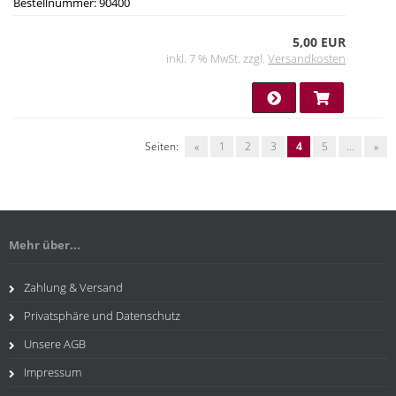
Bestellnummer: 90400
5,00 EUR
inkl. 7 % MwSt. zzgl.
Versandkosten
Seiten:
«
1
2
3
4
5
...
»
Mehr über...
Zahlung & Versand
Privatsphäre und Datenschutz
Unsere AGB
Impressum