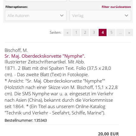
Filteroptionen:
Filter zurücksetzen
Alle Autoren
Verlag
Seiten:
«
1
2
3
4
5
...
»
Bischoff, M.
Sr. Maj. Oberdeckskorvette "Nymphe".
Illustrierter Zeitschriftenartikel. Mit Abb.
1871. 2 Blatt mit drei Spalten Text. Folio (37,5 x 28,0
cm). - Das zweite Blatt (Text) in Fotokopie.
* Ansicht: "Sr. Maj. Oberdeckskorvette "Nymphe""
(Holzstich nach einer Skizze von M. Bischoff, 15,1 x 22,8
cm). Die SMS Nymphe war u. a. eingesetzt im Verkehr
nach Asien (China), bekannt durch die Vorkommnisse
seit 1864. * (Ein Titel aus unserem Online-Katalog
"Technik und Verkehr - Seefahrt, Schiffe, Marine").
Bestellnummer: 135343
20,00 EUR