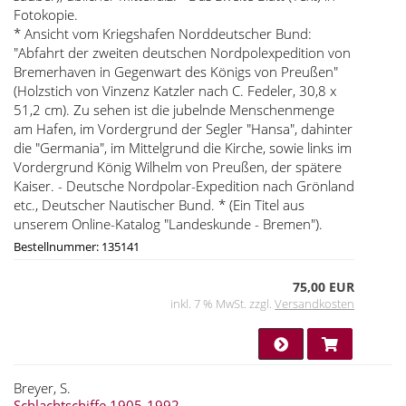
Fotokopie.
* Ansicht vom Kriegshafen Norddeutscher Bund:
"Abfahrt der zweiten deutschen Nordpolexpedition von
Bremerhaven in Gegenwart des Königs von Preußen"
(Holzstich von Vinzenz Katzler nach C. Fedeler, 30,8 x
51,2 cm). Zu sehen ist die jubelnde Menschenmenge
am Hafen, im Vordergrund der Segler "Hansa", dahinter
die "Germania", im Mittelgrund die Kirche, sowie links im
Vordergrund König Wilhelm von Preußen, der spätere
Kaiser. - Deutsche Nordpolar-Expedition nach Grönland
etc., Deutscher Nautischer Bund. * (Ein Titel aus
unserem Online-Katalog "Landeskunde - Bremen").
Bestellnummer: 135141
75,00 EUR
inkl. 7 % MwSt. zzgl.
Versandkosten
Breyer, S.
Schlachtschiffe 1905-1992.