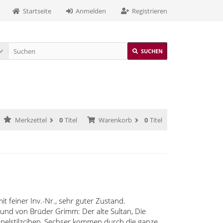
Startseite
Anmelden
Registrieren
SUCHEN
Merkzettel
0
Titel
Warenkorb
0
Titel
mit feiner Inv.-Nr., sehr guter Zustand.
t) und von Brüder Grimm: Der alte Sultan, Die
pelstilzcjhen, Sechser kommen durch die ganze