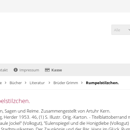
Alle
takt
Impressum
Kasse
te
Bücher
Literatur
Brüder Grimm
Rumpelstilzchen.
lstilzchen.
n, Sagen und Reime. Zusammengestellt von Artuhr Kern.
, Herder 1953. 46, (1) S. Illustr. Orig.-Karton. - Titelblattoberrand 
faule Jockel" (Volksgut), "Eulenspiegel und die Honigdiebe (Volksgu
Stadtmusikanten, Der Zaunkönig und der Bär, Hans im Glück, Rum