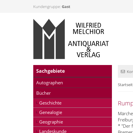
Kundengruppe:
Gast
Sachgebiete
Kon
Autographen
Startsei
Bücher
Rumpe
Geschichte
Genealogie
Märche
Freiburg
Geographie
* "Der 
Landeskunde
Bremer 