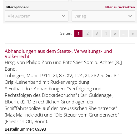
Filteroptionen:
Filter zurücksetzen
Alle Autoren
Verlag
Seiten:
1
2
3
4
5
...
»
Abhandlungen aus dem Staats-, Verwaltungs- und
Völkerrecht.
Hrsg. von Philipp Zorn und Fritz Stier-Somlo. Achter [8.]
Band.
Tübingen, Mohr 1911. XI, 87, XV, 124, XI, 282 S. Gr.-8°.
Orig.-Leinenband mit Rückenvergoldung.
* Enthält drei Abhandlungen: "Verfolgung und
Rechtsfolgen des Blockadebruchs" (Karl Güldenagel,
Elberfeld), "Die rechtlichen Grundlagen der
Schifffahrtspolizei auf der preussischen Rheinstrecke"
(Max Mallinckrodt) und "Die Steuer vom Grunderwerb"
(Friedrich Ott, Bonn).
Bestellnummer: 69393