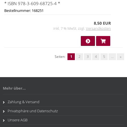
* ISBN 978-3-609-68725-4 *
Bestellnummer: 168251
8,50 EUR
inkl. 7 % MwSt. zzgl.
Versandkosten
Seiten:
1
2
3
4
5
...
»
Mehr über...
Zahlung & Versand
Privatsphäre und Datenschutz
Unsere AGB